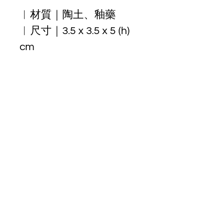
︱材質｜陶土、釉藥
︱尺寸｜3.5 x 3.5 x 5 (h) 
cm
︱購買前注意事項︱
✦ 作品皆為手工製作，燒製時因位置、
預購預計出貨時間
溫度、氣氛因素等會導致釉色、土色有
些許不同。
✦ 釉面細裂紋、氣孔、顆粒、染色，皆
 ✱預計出貨時間：
2026年10月
屬釉藥在燒製過程中所產生之正常現
(僅供參考、實際出貨依排單製作完成
象，不影響使用，有時我們會在斑駁處
時間為主)
畫上金漆使其變得更加獨特，完美主義
者請遠慮。
✦商品開箱時，請務必以影片紀錄，若