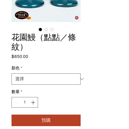
花園鰻（點點／條
紋）
$650.00
價
格
顏色
*
數量
*
預購