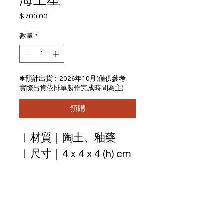
海王星
$700.00
價
格
數量
*
✱預計出貨：2026年10月(僅供參考、
實際出貨依排單製作完成時間為主)
預購
︱材質｜陶土、釉藥
︱尺寸｜4 x 4 x 4 (h) cm