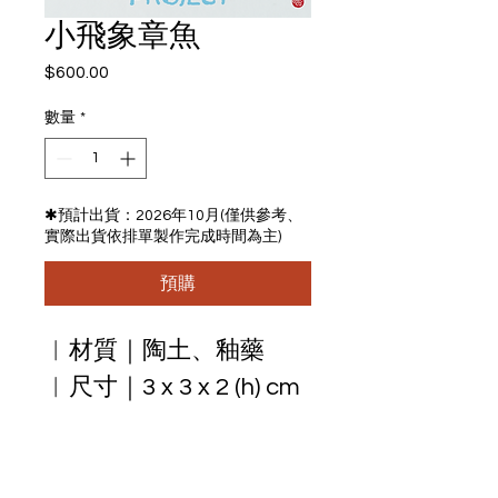
小飛象章魚
$600.00
價
格
數量
*
✱預計出貨：2026年10月(僅供參考、
實際出貨依排單製作完成時間為主)
預購
︱材質｜陶土、釉藥
︱尺寸｜3 x 3 x 2 (h) cm