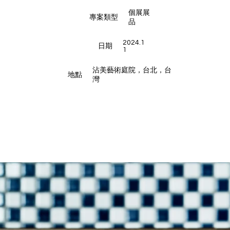
個展展
專案類型
品
2024.1
日期
1
沾美藝術庭院，台北，台
地點
灣