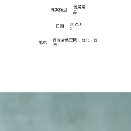
個展展
專案類型
品
2025.0
日期
5
舊香居藝空間，台北，台
地點
灣