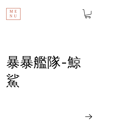
ME
NU
暴暴艦隊-鯨
鯊