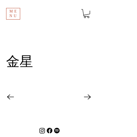
ME
NU
金星