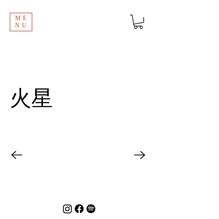
ME
NU
火星