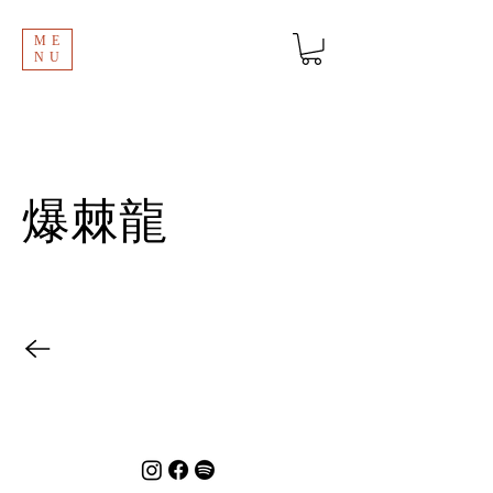
ME
NU
爆棘龍