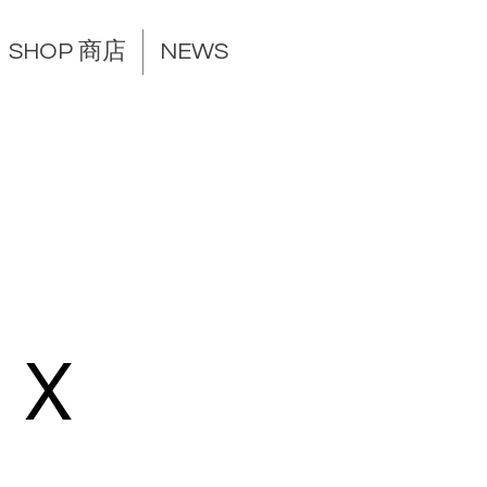
SHOP 商店
NEWS
 X